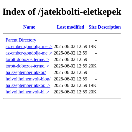
Index of /jatekbolti-eletkepek
Name
Last modified
Size
Description
Parent Directory
-
az-ember-gondolja-me..>
2025-06-02 12:59
19K
az-ember-gondolja-me..>
2025-06-02 12:59
-
torott-dobozos-terme..>
2025-06-02 12:59
-
torott-dobozos-terme..>
2025-06-02 12:59
20K
ha-szeptember-akkor/
2025-06-02 12:59
-
holvoltholnemvolt-blog/
2025-06-02 12:59
-
ha-szeptember-akkor...>
2025-06-02 12:59
19K
holvoltholnemvolt-bl..>
2025-06-02 12:59
20K